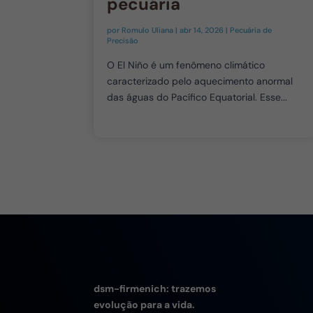
pecuária
por
Romulo Uliana
|
abr 14, 2026
|
Pecuária de
Precisão
O El Niño é um fenômeno climático
caracterizado pelo aquecimento anormal
das águas do Pacífico Equatorial. Esse...
dsm-firmenich: trazemos
evolução para a vida.