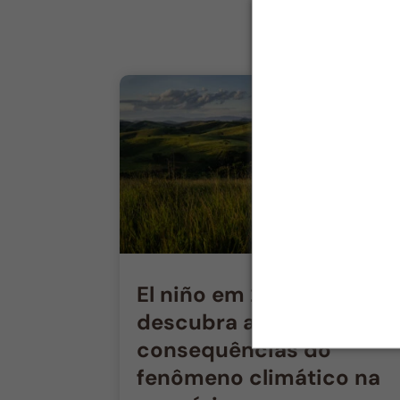
El niño em 2026:
descubra as
consequências do
fenômeno climático na