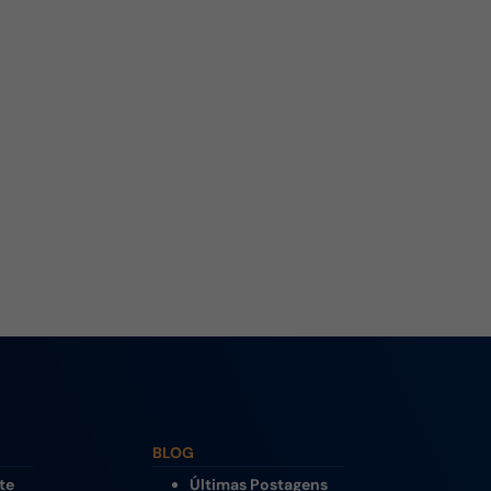
BLOG
te
Últimas Postagens