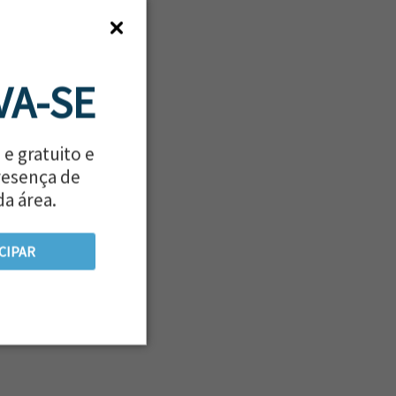
VA-SE
 e gratuito e
resença de
da área.
CIPAR