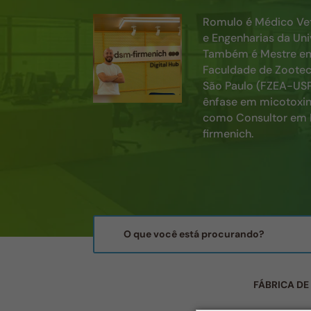
Romulo é Médico Vet
e Engenharias da Uni
Também é Mestre em 
Faculdade de Zootec
São Paulo (FZEA-USP
ênfase em micotoxin
como Consultor em P
firmenich.
FÁBRICA DE