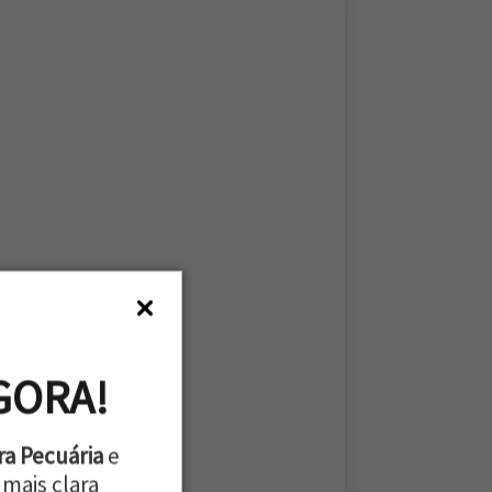
GORA!
ra Pecuária
e
mais clara