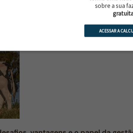
sobre a sua f
s leiteiros tem ganhado cada vez mais espaço em países como os Est
gratuit
ACESSAR A CALC
 desafios, vantagens e o papel da gest