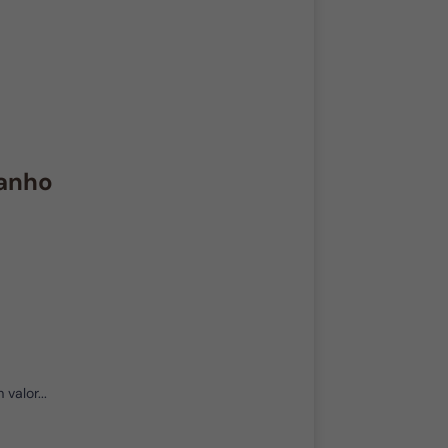
banho
valor...