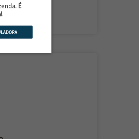
azenda.
É
ados...
a!
ULADORA
ão