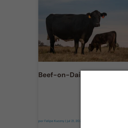
Beef-on-Dairy: Realidade 
por
Felipe Kuczny
|
jul 21, 2026
|
Gado de Leite