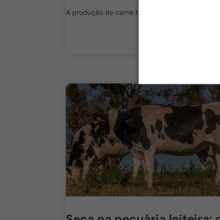
A produção de carne bovina a partir de rebanho
Seca na pecuária leiteira: