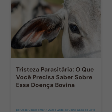
Tristeza Parasitária: O Que
Você Precisa Saber Sobre
Essa Doença Bovina
por
João Corrêa
|
mar 7, 2025
|
Gado de Corte
,
Gado de Leite