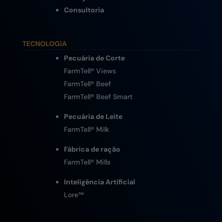
Consultoria
TECNOLOGIA
Pecuária de Corte
FarmTell® Views
FarmTell® Beef
FarmTell® Beef Smart
Pecuária de Leite
FarmTell® Milk
Fábrica de ração
FarmTell® Mills
Inteligência Artificial
Lore
™