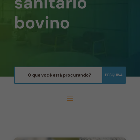
sanitário
bovino