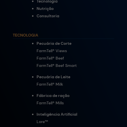
Tecnologia
Nutrição
Consultoria
TECNOLOGIA
Pecuária de Corte
FarmTell® Views
FarmTell® Beef
FarmTell® Beef Smart
Pecuária de Leite
FarmTell® Milk
Fábrica de ração
FarmTell® Mills
Inteligência Artificial
Lore
™