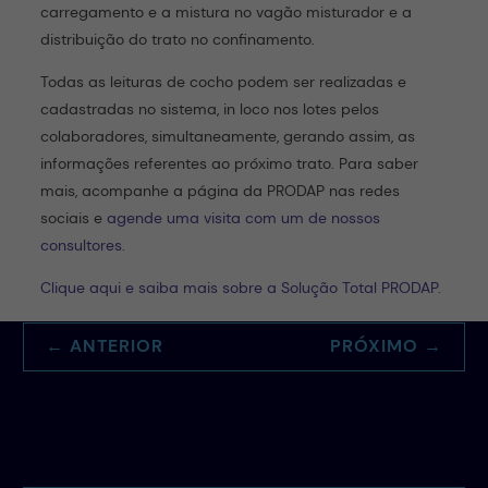
carregamento e a mistura no vagão misturador e a
distribuição do trato no confinamento.
Todas as leituras de cocho podem ser realizadas e
cadastradas no sistema, in loco nos lotes pelos
colaboradores, simultaneamente, gerando assim, as
informações referentes ao próximo trato. Para saber
mais, acompanhe a página da PRODAP nas redes
sociais e
agende uma visita com um de nossos
consultores.
Clique aqui e saiba mais sobre a Solução Total PRODAP.
←
ANTERIOR
PRÓXIMO
→