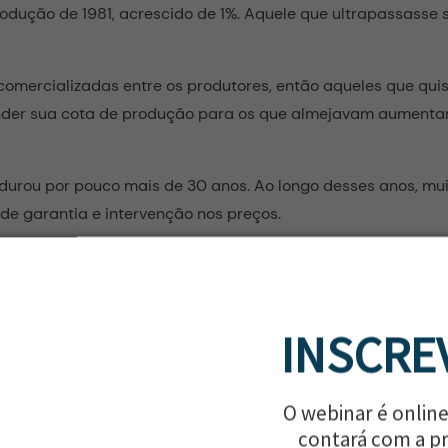
dução de 1981, acrescido de 1%. Aquele que ultrapassasse se
comercializadas entre os produtores, então aqueles que qui
nder sua cota de produção para os que almejavam aumentar
durou por pouco mais de 30 anos. Ao longo desses anos, mu
de garantia e intervenção nos preços.
ão passou a ser visto como um obstáculo para a resposta à
ácteos, sendo então, encerrado em 31 de março de 2015.
as com o fim das cotas, considerando novas oportunidades
INSCRE
to da produção e a autonomia que os produtores teriam pa
 é que o término das cotas de leite e a liberdade de produ
O webinar é online
e cotas terminasse, houve algumas medidas tomadas pelo g
contará com a p