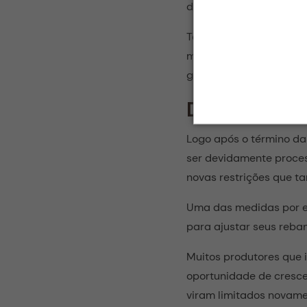
do meio ambiente.
Todos sabiam que com o
mais dejetos, aumentand
governo implementou lim
Dias atuais
Logo após o término da
ser devidamente proce
novas restrições que t
Uma das medidas por ex
para ajustar seus reba
Muitos produtores que 
oportunidade de cresce
viram limitados novame