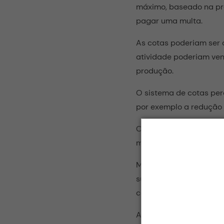
máximo, baseado na pro
pagar uma multa.
As cotas poderiam ser 
atividade poderiam ve
produção.
O sistema de cotas per
por exemplo a redução 
O sistema de cotas ent
mundial por produtos l
Muitos ficaram otimist
surgiriam com o aumen
comerciais. Mas o fato
Antes que o sistema d