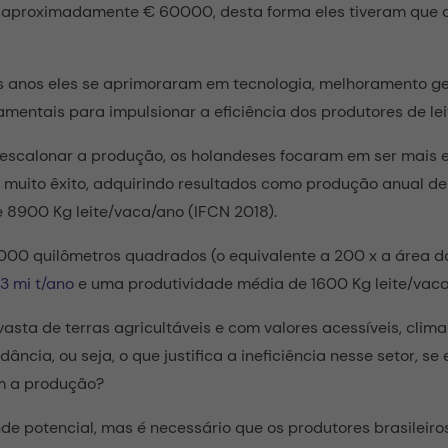
 aproximadamente € 60000, desta forma eles tiveram que a
os anos eles se aprimoraram em tecnologia, melhoramento ge
amentais para impulsionar a eficiência dos produtores de lei
scalonar a produção, os holandeses focaram em ser mais e
 muito êxito, adquirindo resultados como produção anual de 
 8900 Kg leite/vaca/ano (IFCN 2018).
16.000 quilômetros quadrados (o equivalente a 200 x a área
3 mi t/ano
e uma produtividade média de 1600 Kg leite/vaca
vasta de terras agricultáveis e com valores acessíveis, clima
ncia, ou seja, o que justifica a ineficiência nesse setor, se
m a produção?
de potencial, mas é necessário que os produtores brasileir