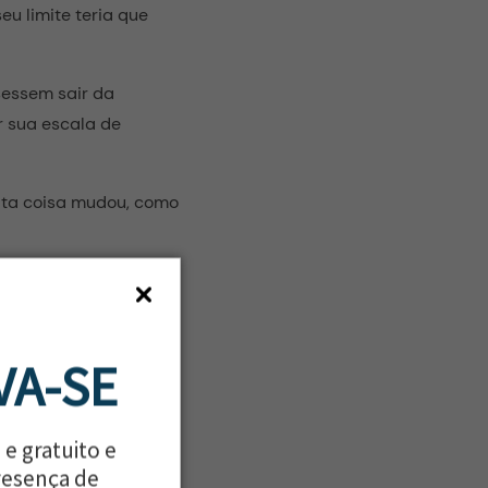
u limite teria que
sessem sair da
 sua escala de
ita coisa mudou, como
 crescente procura
 de empregos que
VA-SE
ra tomada de decisões
ção durou pouco tempo.
 e gratuito e
overno para proteção
resença de