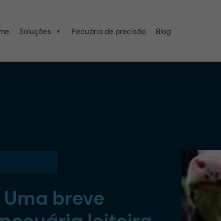
me
Soluções
Pecuária de precisão
Blog
: Uma breve
ecuária leiteira