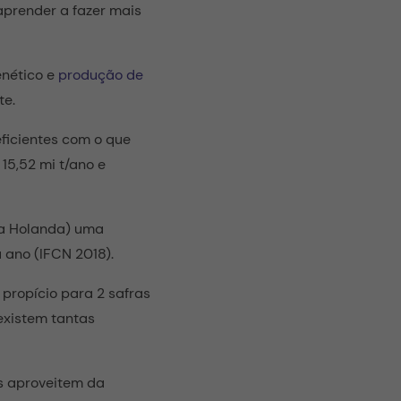
prender a fazer mais
nético e
produção de
te.
ficientes com o que
15,52 mi t/ano e
 da Holanda) uma
 ano (IFCN 2018).
 propício para 2 safras
 existem tantas
os aproveitem da