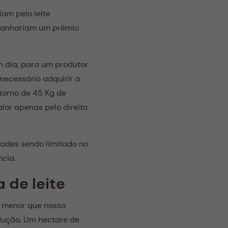
iam pelo leite
o ganhariam um prêmio
m dia, para um produtor
necessário adquirir a
torno de 45 Kg de
lor apenas pelo direito
dades sendo limitado no
ncia.
 de leite
, menor que nosso
odução. Um hectare de