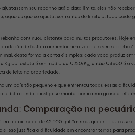
ajustassem seu rebanho até a data limite, eles não receber
ado, aqueles que se ajustassem antes do limite estabelecid
rebanho continuou distante para muitos produtores. Hoje e
de produção de fosfato aumentar uma vaca em seu rebanho é 
animal, desta forma a conta é simples: cada vaca produz em 
 do Kg de fosfato é em média de €220/Kg, então €9900 é o va
a de leite na propriedade.
mo um país tão pequeno e que enfrentou todas essas dificul
a leiteira ainda consiga se manter como uma grande referê
landa: Comparação na pecuária
área aproximada de 42.500 quilômetros quadrados, ou seja
o e isso justifica a dificuldade em encontrar terras para pr