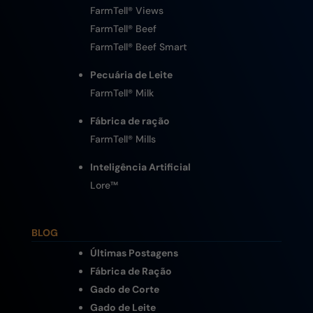
FarmTell® Views
FarmTell® Beef
FarmTell® Beef Smart
Pecuária de Leite
FarmTell® Milk
Fábrica de ração
FarmTell® Mills
Inteligência Artificial
Lore
™
BLOG
Últimas Postagens
Fábrica de Ração
Gado de Corte
Gado de Leite