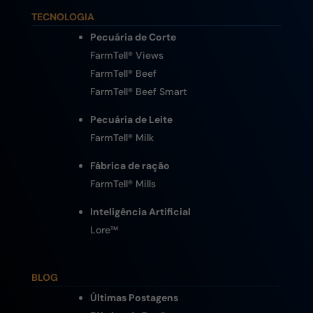
TECNOLOGIA
Pecuária de Corte
FarmTell® Views
FarmTell® Beef
FarmTell® Beef Smart
Pecuária de Leite
FarmTell® Milk
Fábrica de ração
FarmTell® Mills
Inteligência Artificial
Lore
™
BLOG
Últimas Postagens