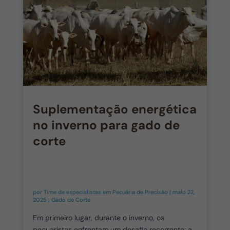
Suplementação energética
no inverno para gado de
corte
por
Time de especialistas em Pecuária de Precisão
|
maio 22,
2025
|
Gado de Corte
Em primeiro lugar, durante o inverno, os
pecuaristas enfrentam um desafio recorrente: a