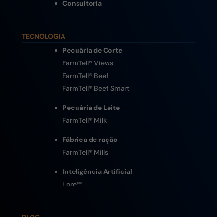
Consultoria
TECNOLOGIA
Pecuária de Corte
FarmTell® Views
FarmTell® Beef
FarmTell® Beef Smart
Pecuária de Leite
FarmTell® Milk
Fábrica de ração
FarmTell® Mills
Inteligência Artificial
Lore
™
BLOG