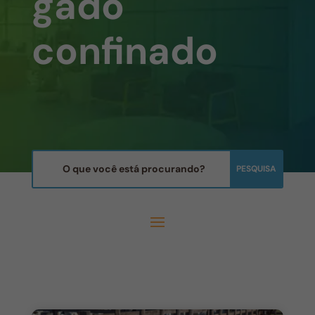
gado
confinado