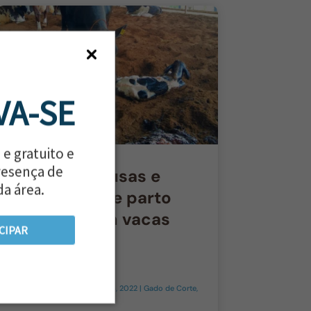
VA-SE
 e gratuito e
resença de
Distocia: Causas e
da área.
prevenção de parto
distócico em vacas
CIPAR
por
Marcelo Saldanha
|
abr 26, 2022
|
Gado de Corte
,
Gado de Leite