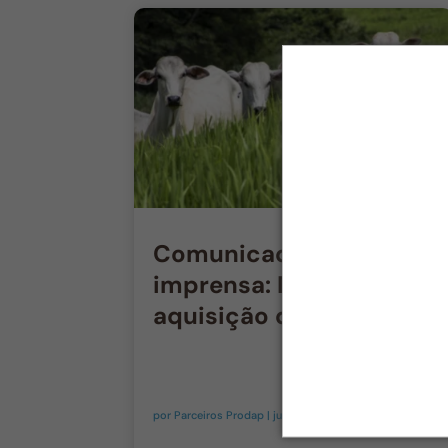
Comunicado de
imprensa: DSM anuncia
aquisição da Prodap
por
Parceiros Prodap
|
jun 8, 2022
|
Gestão