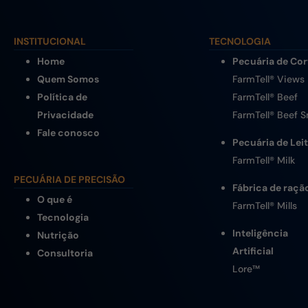
INSTITUCIONAL
TECNOLOGIA
Home
Pecuária de Cor
Quem Somos
FarmTell® Views
Política de
FarmTell® Beef
Privacidade
FarmTell® Beef 
Fale conosco
Pecuária de Lei
FarmTell® Milk
PECUÁRIA DE PRECISÃO
Fábrica de raçã
O que é
FarmTell® Mills
Tecnologia
Inteligência
Nutrição
Artificial
Consultoria
Lore
™