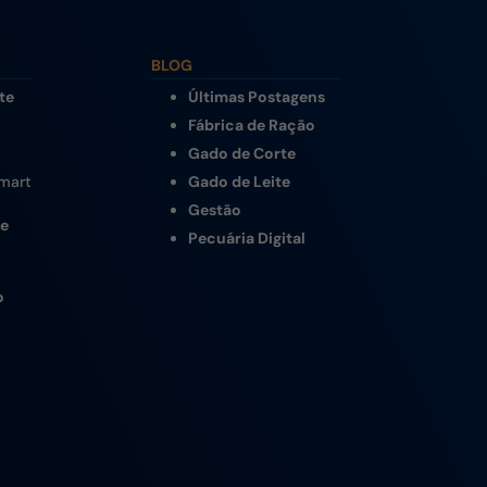
BLOG
te
Últimas Postagens
Fábrica de Ração
Gado de Corte
Smart
Gado de Leite
Gestão
te
Pecuária Digital
o