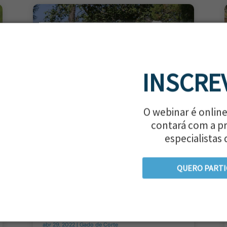
INSCRE
O webinar é online
contará com a p
Estação de monta:
especialistas 
Saiba o que é e as
vantagens
QUERO PARTI
por
Time de especialistas em Pecuária de Precisão
|
abr 29, 2022
|
Gado de Corte