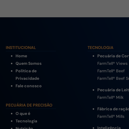
INSTITUCIONAL
TECNOLOGIA
Home
Pecuária de Cor
Quem Somos
FarmTell® Views
Política de
FarmTell® Beef
Privacidade
FarmTell® Beef 
Fale conosco
Pecuária de Lei
FarmTell® Milk
PECUÁRIA DE PRECISÃO
Fábrica de raçã
O que é
FarmTell® Mills
Tecnologia
Inteligência
Nutrição