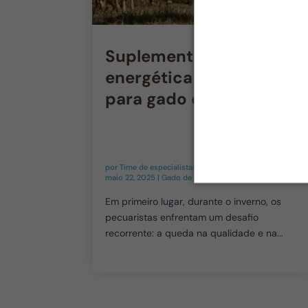
Suplementação
energética no inverno
para gado de corte
por
Time de especialistas em Pecuária de Precisão
|
maio 22, 2025
|
Gado de Corte
Em primeiro lugar, durante o inverno, os
pecuaristas enfrentam um desafio
recorrente: a queda na qualidade e na...