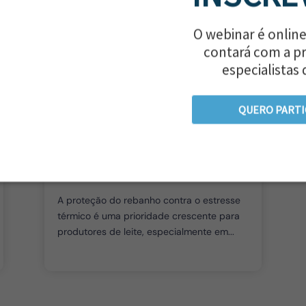
O webinar é online
contará com a p
Proteja seu rebanho do
especialistas 
estresse térmico: evite
prejuízos na produção
QUERO PARTI
leiteira com estratégias
eficazes
por
Antônio Viana
|
abr 10, 2025
|
Gado de Leite
A proteção do rebanho contra o estresse
térmico é uma prioridade crescente para
produtores de leite, especialmente em...