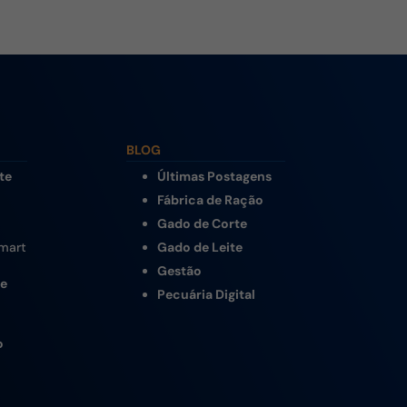
BLOG
te
Últimas Postagens
Fábrica de Ração
Gado de Corte
Smart
Gado de Leite
Gestão
te
Pecuária Digital
o