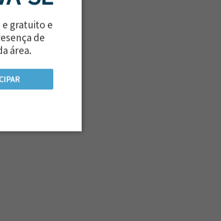
 e gratuito e
resença de
da área.
CIPAR