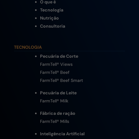
O que é
Tecnologia
Nutrição
Consultoria
TECNOLOGIA
Pecuária de Corte
FarmTell® Views
FarmTell® Beef
FarmTell® Beef Smart
Pecuária de Leite
FarmTell® Milk
Fábrica de ração
FarmTell® Mills
Inteligência Artificial