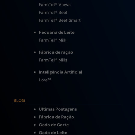
FarmTell® Views
FarmTell® Beef
FarmTell® Beef Smart
Pecuária de Leite
FarmTell® Milk
Fábrica de ração
FarmTell® Mills
Inteligência Artificial
Lore
™
BLOG
Últimas Postagens
Fábrica de Ração
Gado de Corte
Gado de Leite