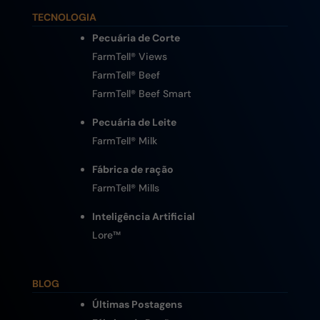
TECNOLOGIA
Pecuária de Corte
FarmTell® Views
FarmTell® Beef
FarmTell® Beef Smart
Pecuária de Leite
FarmTell® Milk
Fábrica de ração
FarmTell® Mills
Inteligência Artificial
Lore
™
BLOG
Últimas Postagens