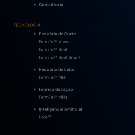
Consultoria
TECNOLOGIA
Pecuária de Corte
FarmTell® Views
FarmTell® Beef
FarmTell® Beef Smart
Pecuária de Leite
FarmTell® Milk
Fábrica de ração
FarmTell® Mills
Inteligência Artificial
Lore
™