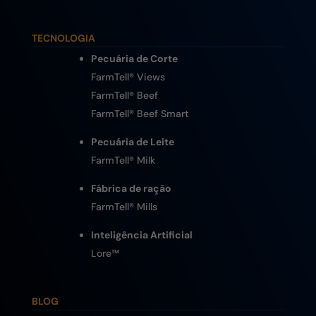
TECNOLOGIA
Pecuária de Corte
FarmTell® Views
FarmTell® Beef
FarmTell® Beef Smart
Pecuária de Leite
FarmTell® Milk
Fábrica de ração
FarmTell® Mills
Inteligência Artificial
Lore
™
BLOG