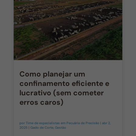
Como planejar um
confinamento eficiente e
lucrativo (sem cometer
erros caros)
por
Time de especialistas em Pecuária de Precisão
|
abr 2,
2025
|
Gado de Corte
,
Gestão