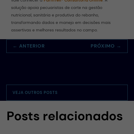
vale conhecer a
FarmTell® Consultoria Online
. A
solução apoia pecuaristas de corte na gestão
nutricional, sanitária e produtiva do rebanho,
transformando dados e manejo em decisões mais
assertivas e melhores resultados no campo.
←
ANTERIOR
PRÓXIMO
→
VEJA OUTROS POSTS
Posts relacionados