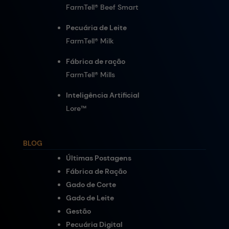
FarmTell® Beef Smart
Pecuária de Leite
FarmTell® Milk
Fábrica de ração
FarmTell® Mills
Inteligência Artificial
Lore
™
BLOG
Últimas Postagens
Fábrica de Ração
Gado de Corte
Gado de Leite
Gestão
Pecuária Digital