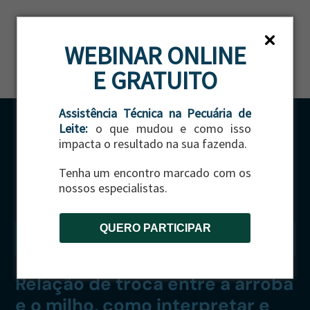
ES
WEBINAR ONLINE
E GRATUITO
Assistência Técnica na Pecuária de
Leite:
o que mudou e como isso
impacta o resultado na sua fazenda.
Tenha um encontro marcado com os
nossos especialistas.
QUERO PARTICIPAR
CATEGORIA:
GADO DE CORTE
|
GESTÃO
Relação de troca entre a arroba
e o milho, como interpretar e