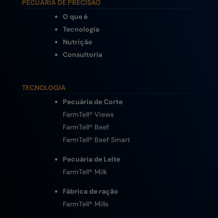
PECUÁRIA DE PRECISÃO
O que é
Tecnologia
Nutrição
Consultoria
TECNOLOGIA
Pecuária de Corte
FarmTell® Views
FarmTell® Beef
FarmTell® Beef Smart
Pecuária de Leite
FarmTell® Milk
Fábrica de ração
FarmTell® Mills