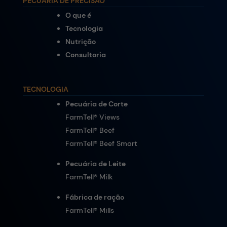
PECUÁRIA DE PRECISÃO
O que é
Tecnologia
Nutrição
Consultoria
TECNOLOGIA
Pecuária de Corte
FarmTell® Views
FarmTell® Beef
FarmTell® Beef Smart
Pecuária de Leite
FarmTell® Milk
Fábrica de ração
FarmTell® Mills