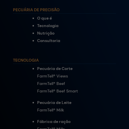
PECUÁRIA DE PRECISÃO
O que é
Tecnologia
Nutrição
Consultoria
TECNOLOGIA
Pecuária de Corte
FarmTell® Views
FarmTell® Beef
FarmTell® Beef Smart
Pecuária de Leite
FarmTell® Milk
Fábrica de ração
FarmTell® Mills