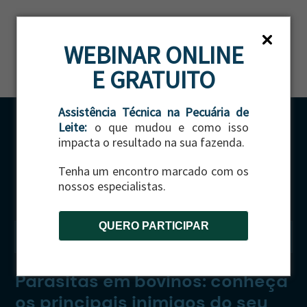
ES
WEBINAR ONLINE
E GRATUITO
Assistência Técnica na Pecuária de
Leite:
o que mudou e como isso
impacta o resultado na sua fazenda.
Tenha um encontro marcado com os
nossos especialistas.
QUERO PARTICIPAR
CATEGORIA:
GADO DE CORTE
|
GADO DE LEITE
Parasitas em bovinos: conheça
os principais inimigos do seu