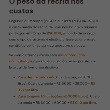
O peso da recria nos
custos
Segundo a Embrapa (2014) e a PDPL/UFV (2014–2020),
o custo médio da recria de uma novilha até o primeiro
parto gira em torno de
R$6.000
, variando de acordo
com o tipo de sistema e eficiência. Esse valor precisa
ser diluído ao longo da vida produtiva da vaca.
Se considerarmos vacas com
maior produção
acumulada
, o impacto do custo da recria por litro de
leite cai de forma significativa:
Vaca descartada cedo
(3 lactações, ~28.000
litros): Custo da recria = R$ 6.000 ÷ 28.000 =
R$
0,21 por litro
.
Vaca longeva (6 lactações, ~60.000 litros):
Custo
da recria = R$ 6.000 ÷ 60.000 =
R$ 0,10 por litro
.