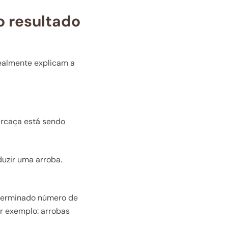
 resultado
ealmente explicam a
arcaça está sendo
uzir uma arroba.
eterminado número de
or exemplo: arrobas