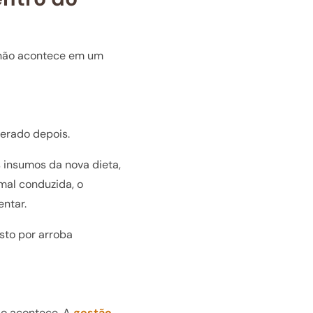
 não acontece em um
uperado depois.
 insumos da nova dieta,
mal conduzida, o
entar.
sto por arroba
do acontece. A
gestão