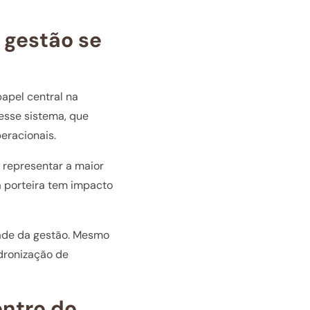
 gestão se
apel central na
desse sistema, que
peracionais.
representar a maior
da porteira tem impacto
dade da gestão. Mesmo
dronização de
entro do