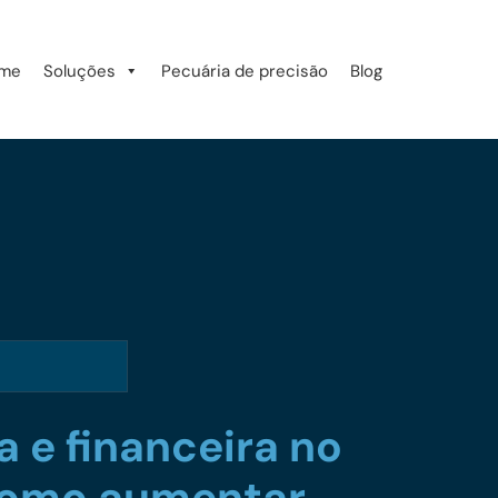
me
Soluções
Pecuária de precisão
Blog
 e financeira no
como aumentar