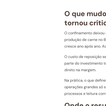
O que mudou
tornou críti
O confinamento deixou 
produção de carne no Br
cresce ano após ano. Ao
O custo de reposição s
parte do investimento t
direto na margem.
Na prática, o que defi
operações grandes só s
processos e leitura cor
Onde o resu