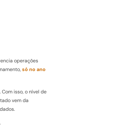
erencia operações
inamento,
só no ano
Com isso, o nível de
ltado vem da
m dados.
.