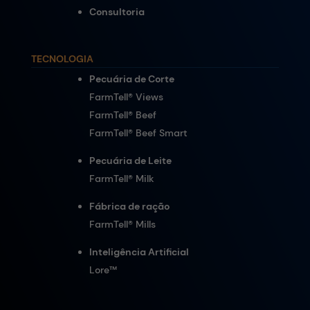
Consultoria
TECNOLOGIA
Pecuária de Corte
FarmTell® Views
FarmTell® Beef
FarmTell® Beef Smart
Pecuária de Leite
FarmTell® Milk
Fábrica de ração
FarmTell® Mills
Inteligência Artificial
Lore
™