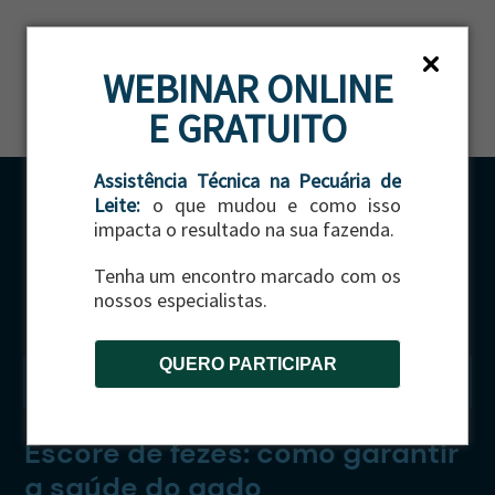
ES
WEBINAR ONLINE
E GRATUITO
Assistência Técnica na Pecuária de
Leite:
o que mudou e como isso
impacta o resultado na sua fazenda.
Tenha um encontro marcado com os
nossos especialistas.
QUERO PARTICIPAR
CATEGORIA:
GADO DE CORTE
|
GADO DE LEITE
Escore de fezes: como garantir
a saúde do gado