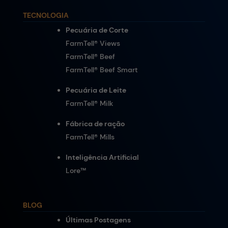
TECNOLOGIA
Pecuária de Corte
FarmTell® Views
FarmTell® Beef
FarmTell® Beef Smart
Pecuária de Leite
FarmTell® Milk
Fábrica de ração
FarmTell® Mills
Inteligência Artificial
Lore
™
BLOG
Últimas Postagens