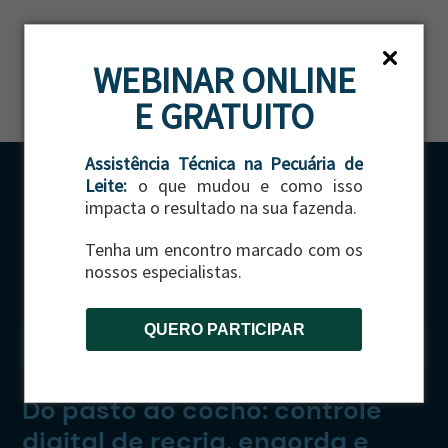
ES
WEBINAR ONLINE
E GRATUITO
Assistência Técnica na Pecuária de
Leite:
o que mudou e como isso
impacta o resultado na sua fazenda.
Tenha um encontro marcado com os
nossos especialistas.
QUERO PARTICIPAR
CATEGORIA:
GADO DE CORTE
Do pasto ao cocho: controle
digital de recria, engorda e