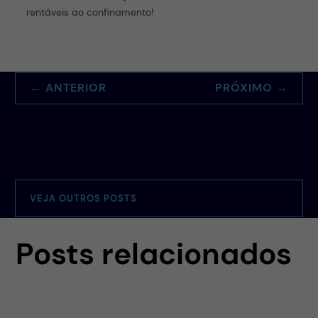
rentáveis ao confinamento!
Quero conhecer o FarmTell® Beef
←
ANTERIOR
PRÓXIMO
→
VEJA OUTROS POSTS
Posts relacionados