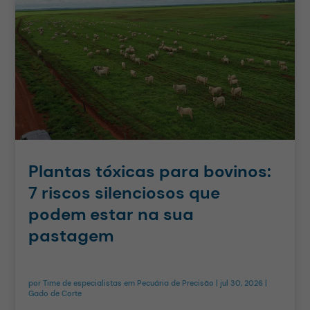
Plantas tóxicas para bovinos:
7 riscos silenciosos que
podem estar na sua
pastagem
por
Time de especialistas em Pecuária de Precisão
|
jul 30, 2026
|
Gado de Corte