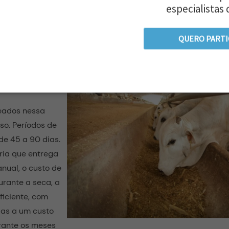
a, ele ganha peso sem causar perdas financeiras. O objetiv
especialistas 
antir a capacidade da fazenda de manter o vigor durante pe
ivas.
QUERO PARTI
anhos na
eados nessa
so. Períodos de
de 45 a 90 dias.
ria que entrega
nual, o custo de
urante a seca, a
iciente, com
das a um custo
rante os meses