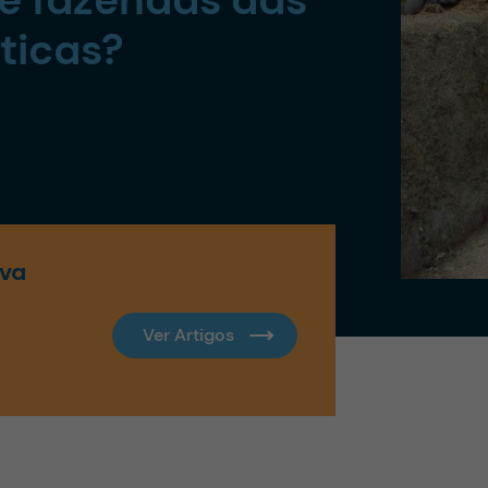
ticas?
lva