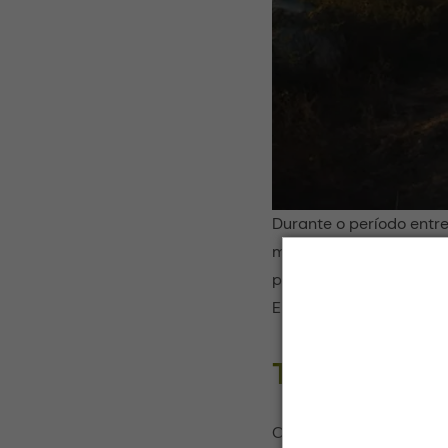
Durante o período entre
milímetros de chuva, 
prejudicada. A silagem
Ela suporta bem os perí
Transição e
Organizar a transição 