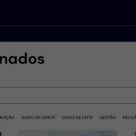
onados
 RAÇÃO
GADO DE CORTE
GADO DE LEITE
GESTÃO
PECUÁ