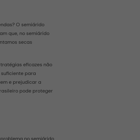
zendas? O semiárido
icam que, no semiárido
rentamos secas
ratégias eficazes não
suficiente para
em e prejudicar a
asileiro pode proteger
 problema no semiárido