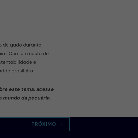
o de gado durante
apim. Com um custo de
tentabilidade e
rido brasileiro.
bre este tema, acesse
o mundo da pecuária.
PRÓXIMO
→