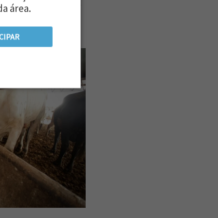
o não é apenas reduzir
da área.
ríodos críticos,
CIPAR