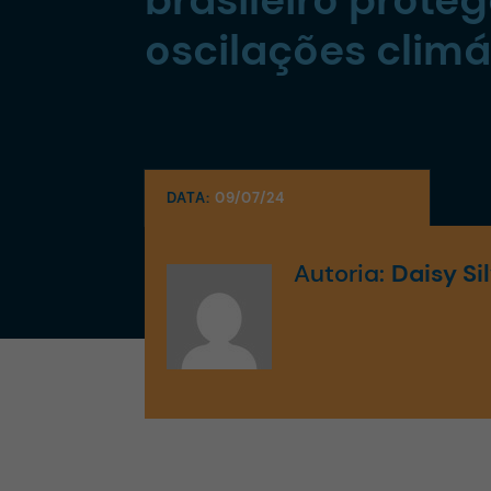
oscilações climá
DATA:
09/07/24
Autoria:
Daisy Si