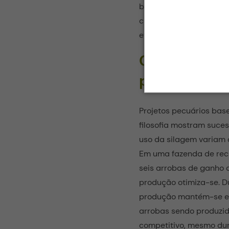
balanceada. Dessa form
custos, mas também gar
evitando perdas sucess
Custos e g
produção
Projetos pecuários bas
filosofia mostram suces
uso da silagem variam 
Em uma fazenda de rec
seis arrobas de ganho a
produção otimiza-se. D
produção mantém-se ef
arrobas sendo produzi
competitivo, mesmo du