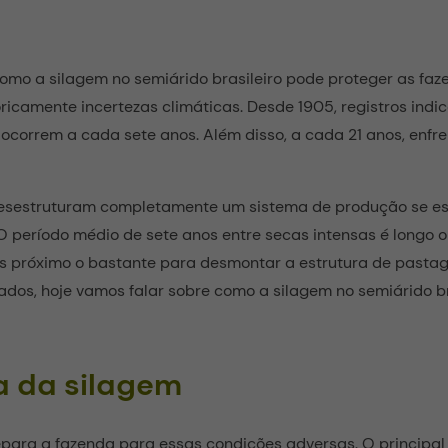
omo a silagem no semiárido brasileiro pode proteger as fa
toricamente incertezas climáticas. Desde 1905, registros ind
s ocorrem a cada sete anos. Além disso, a cada 21 anos, enf
.
esestruturam completamente um sistema de produção se est
 período médio de sete anos entre secas intensas é longo o 
s próximo o bastante para desmontar a estrutura de pastag
ados, hoje vamos falar sobre como a silagem no semiárido br
a da silagem
para a fazenda para essas condições adversas. O principal