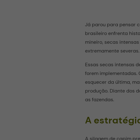
Já parou para pensar c
brasileiro enfrenta his
mineiro, secas intensa
extremamente severas
Essas secas intensas d
forem implementadas. O
esquecer da última, ma
produção. Diante dos d
as fazendas.
A estratégi
A silagem de capim pre