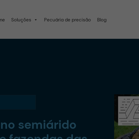
me
Soluções
Pecuária de precisão
Blog
no semiárido
ge fazendas das