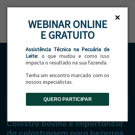
ES
WEBINAR ONLINE
E GRATUITO
Assistência Técnica na Pecuária de
Leite:
o que mudou e como isso
impacta o resultado na sua fazenda.
Tenha um encontro marcado com os
nossos especialistas.
QUERO PARTICIPAR
CATEGORIA:
GADO DE LEITE
Colostro bovino e importância
da colostragem para bezerros