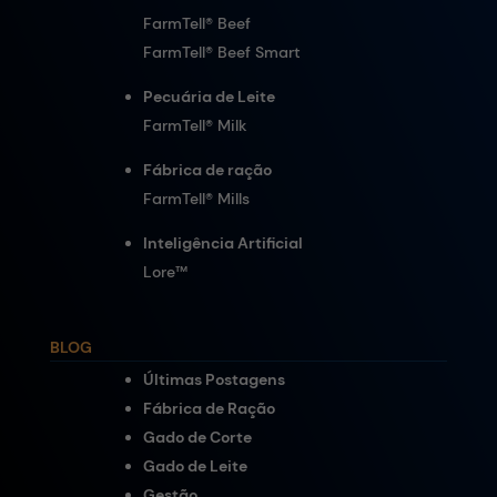
FarmTell® Beef
FarmTell® Beef Smart
Pecuária de Leite
FarmTell® Milk
Fábrica de ração
FarmTell® Mills
Inteligência Artificial
Lore
™
BLOG
Últimas Postagens
Fábrica de Ração
Gado de Corte
Gado de Leite
Gestão