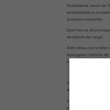
Atualmente, cerca de 7
arremetendo a um pensa
produtivo existente.
Este fato se dá princi
desajuste de carga.
Além disso, outro fator 
pastagens (método de f
estabelecimento da pas
Veja també
Ao longo dos anos, inst
das forrageiras
, com o
Variedades como
Capi
período colonial, muit