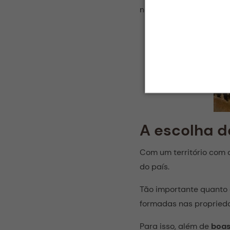
negreiros, além dos es
A escolha 
Com um território com d
do país.
Tão importante quanto a
formadas nas propried
Para isso, além de
boas