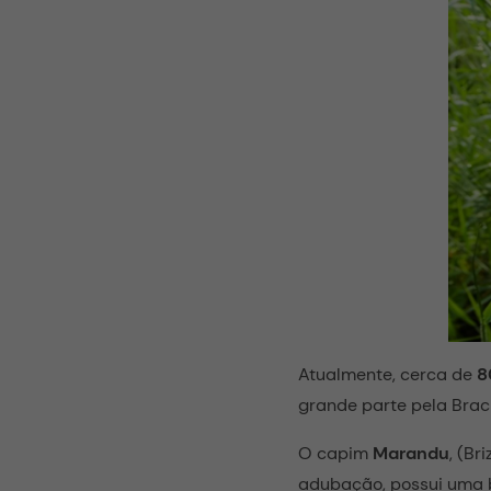
Atualmente, cerca de
80
grande parte pela Brach
O capim
Marandu
, (Br
adubação, possui uma b