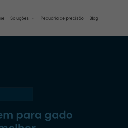
me
Soluções
Pecuária de precisão
Blog
gem para gado
 melhor