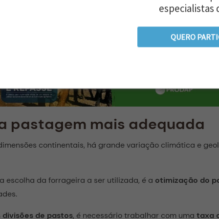
especialistas 
toques para fornecimento aos animais trazidos durante as vi
QUERO PARTI
da pastagem mais adequada
imensões continentais, há grande variação climática e geol
 escolha da forrageira a ser utilizada, é a
otimização do p
ades.
 divisões de pastos
, é necessário trabalhar com uma
taxa 