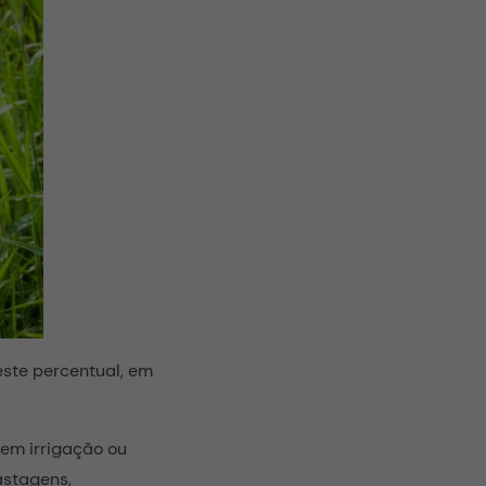
este percentual, em
sem irrigação ou
astagens,