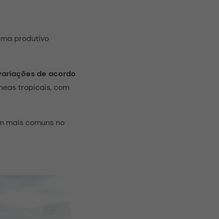
ema produtivo
variações de acordo
neas tropicais, com
pim mais comuns no