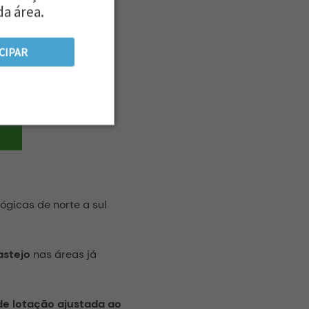
da área.
agens.
CIPAR
ógicas de norte a sul
astejo
nas áreas já
de lotação ajustada ao