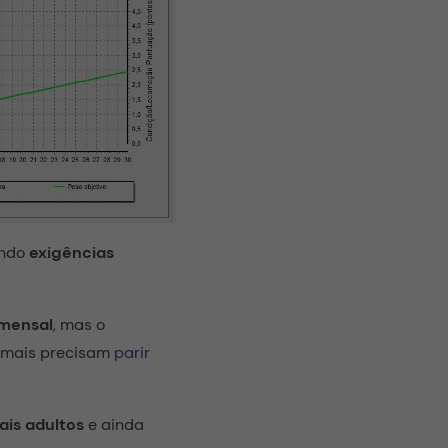
endo
exigências
mensal
, mas o
nimais precisam
parir
is adultos
e ainda