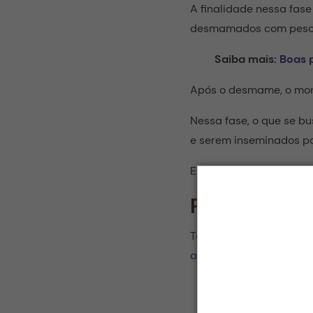
A finalidade nessa fase
desmamados com peso e 
Saiba mais:
Boas 
Após o desmame, o mon
Nessa fase, o que se b
e serem inseminados po
Esses valores também 
Por que mon
Ter esses indicadores 
atividade
.
Veja também: