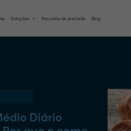
me
Soluções
Pecuária de precisão
Blog
édio Diário
: Por que e como