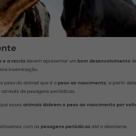
ente
a e a recria
devem apresentar um
bom desenvolvimento
de
eira inseminação.
ro peso do animal que é o
peso ao nascimento
, a partir de
através de pesagens periódicas.
 que esses
animais dobrem o peso ao nascimento por volta
ontinuamos com as
pesagens periódicas
até o desmame.