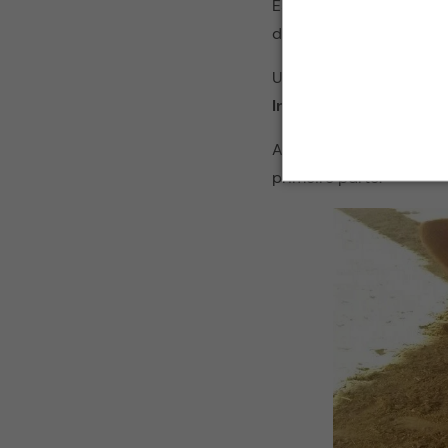
Essa categoria, desde 
de Peso Diário) para b
Uma boa criação de bez
Inseminação Artificial
Animais que demoram a
primeiro parto.